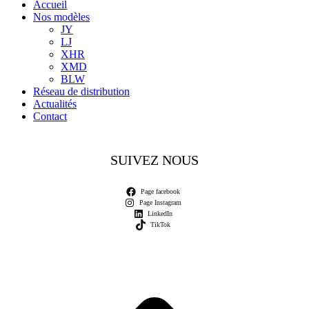
Accueil
Nos modèles
JY
LJ
XHR
XMD
BLW
Réseau de distribution
Actualités
Contact
SUIVEZ NOUS
Page facebook
Page Instagram
LinkedIn
TikTok
A
e
h