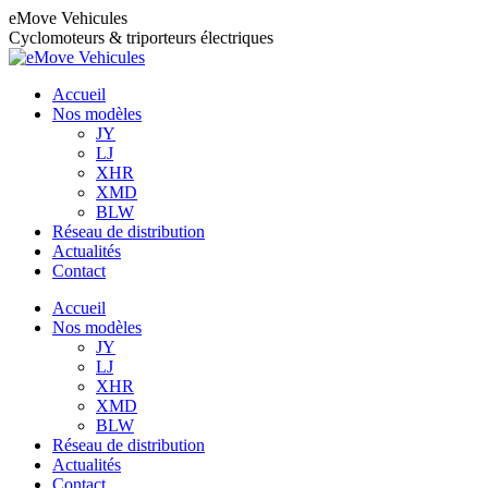
Aller
eMove Vehicules
au
Cyclomoteurs & triporteurs électriques
contenu
Accueil
Nos modèles
JY
LJ
XHR
XMD
BLW
Réseau de distribution
Actualités
Contact
Accueil
Nos modèles
JY
LJ
XHR
XMD
BLW
Réseau de distribution
Actualités
Contact